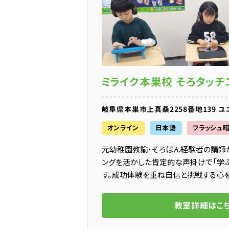
ミライク本巣校 そろタッチ
岐阜県本巣市上真桑2258番地139 ユ
オンライン
日本語
フラッシュ
元幼稚園教諭・そろばん経験者の講師
ングを活かした肯定的な声掛けで「学ぶ
す。成功体験を重ね自信と挑戦する心を
教室詳細はこ