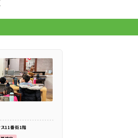
覧
ス11番街1階