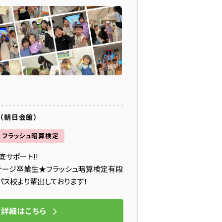
4（朝日会館）
フラッシュ暗算検定
サポート!!
ステージ卒業生★フラッシュ暗算検定有段
パス校より輩出しております！
詳細はこちら