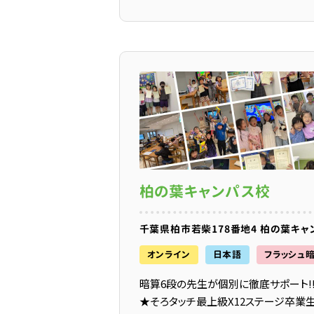
柏の葉キャンパス校
オンライン
日本語
フラッシュ
暗算6段の先生が個別に徹底サポート!
★そろタッチ最上級X12ステージ卒業