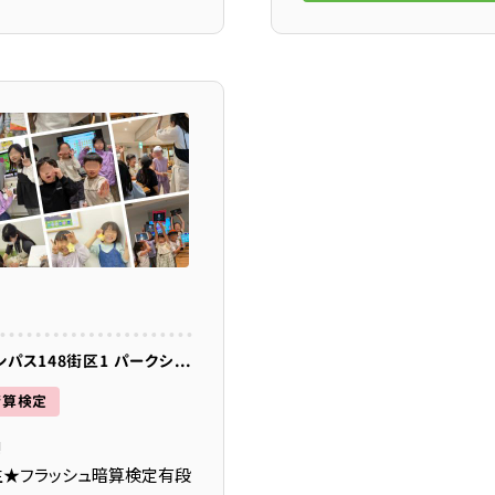
千葉県柏市若柴178番地4 柏の葉キャンパス148街区1 パークシティ柏の葉キャンパス ザ・ゲートタワーウェスト3F
暗算検定
!
生★フラッシュ暗算検定有段