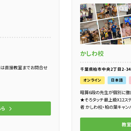
かしわ校
問は直接教室までお問合せ
千葉県柏市中央2丁目2-3
オンライン
日本語
暗算6段の先生が個別に徹底
★そろタッチ最上級X12
者 かしわ校・柏の葉キャン
ちら
教室