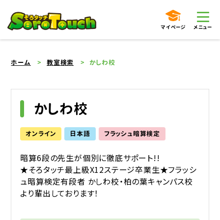
マイページ
メニュー
ホーム
教室検索
かしわ校
かしわ校
オンライン
日本語
フラッシュ暗算検定
暗算6段の先生が個別に徹底サポート!!
★そろタッチ最上級X12ステージ卒業生★フラッシ
ュ暗算検定有段者 かしわ校・柏の葉キャンパス校
より輩出しております！