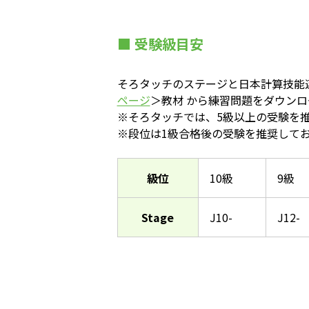
■ 受験級目安
そろタッチのステージと日本計算技能
ページ
＞教材 から練習問題をダウン
※そろタッチでは、5級以上の受験を
※段位は1級合格後の受験を推奨して
級位
10級
9級
Stage
J10-
J12-