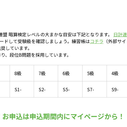
連盟 暗算検定レベルの大まかな目安は下記となります。
日計連
ロードして受験級を確認しましょう。練習帳は
コチラ
（外部サイ
推奨しています。
おり、段位B問題を採用しています。
8級
7級
6級
5級
4級
S1-
S2-
S5-
S7-
S9-
お申込は申込期間内にマイページから！