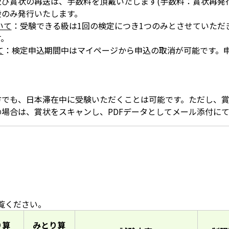
び賞状の再送は、手数料を頂戴いたします(手数料：賞状再発行-税
段のみ発行いたします。
いて
：受験できる級は1回の検定につき1つのみとさせていただ
す。
て
：検定申込期間中はマイページから申込の取消が可能です。
方でも、日本滞在中に受験いただくことは可能です。ただし、
場合は、賞状をスキャンし、PDFデータとしてメール添付に
覧ください。
り算
みとり算