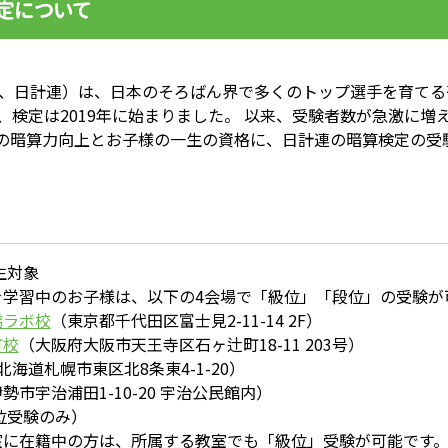
定について
、日計連）は、日本のそろばん界で多くのトップ選手を育てる
、検定は2019年に始まりました。 以来、受験者数が急激に
の暗算力向上とお子様の一生の資格に、日計連の暗算検定の受
生対象
を学習中のお子様は、以下の4会場で「級位」「段位」の受験が
橋ラボ校
（東京都千代田区富士見2-11-14 2F）
町校
（大阪府大阪市天王寺区石ヶ辻町18-11 203号）
北海道札幌市東区北8条東4-1-20）
勢市宇治浦田1-10-20 宇治公民館内）
位受験のみ）
室に在籍中の方は、所属する教室でも「級位」受験が可能です