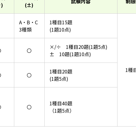
試験内容
制限
÷)
(±)
A・B・C
1種目15題
–
3種類
(1題10点)
×/÷ 1種目20題(1題5点)
〇
〇
± 10題(1題10点)
1種
1種目20題
〇
〇
(1題5点)
1種目40題
〇
〇
（1題5点）