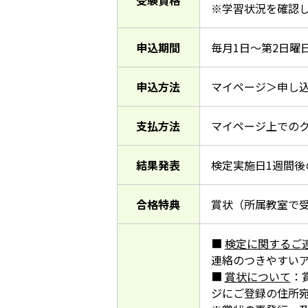
受験資格
※学習状況を確認
申込期間
毎月1日～第2日曜
申込方法
マイページ＞申し込
支払方法
マイページ上での
結果発表
検定実施日1週間後の
合格特典
賞状（所属教室で
■
検定に関するご
連絡のつきやすい
■
賞状について
：
ジにご登録の住所