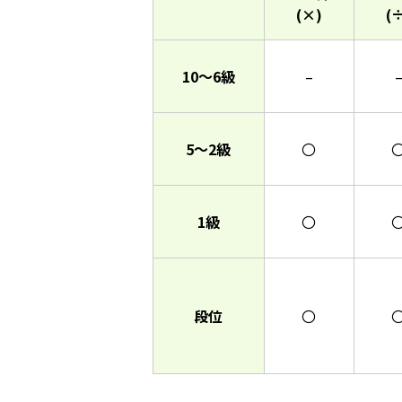
(×)
(
10～6級
–
5～2級
〇
1級
〇
段位
〇