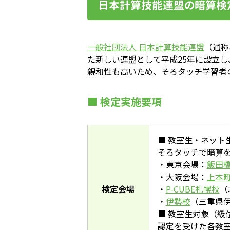
日本計算技能連盟の暗算検
一般社団法人 日本計算技能連盟
（通称
た新しい連盟として平成25年に設立し
親和性も高いため、そろタッチ学習者
■ 検定実施要項
■ 教室生・ネット
そろタッチで暗算
・東京会場：
飯田
・大阪会場：
上本
検定会場
・
P-CUBE札幌校
（
・
伊勢校
（三重県伊
■ 教室生対象（級
認定を受けた各教