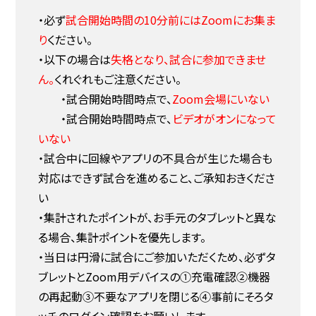
・必ず
試合開始時間の10分前にはZoomにお集ま
り
ください。
・以下の場合は
失格となり、試合に参加できませ
ん。
くれぐれもご注意ください。
・試合開始時間時点で、
Zoom会場にいない
・試合開始時間時点で、
ビデオがオンになって
いない
・試合中に回線やアプリの不具合が生じた場合も
対応はできず試合を進めること、ご承知おきくださ
い
・集計されたポイントが、お手元のタブレットと異な
る場合、集計ポイントを優先します。
・当日は円滑に試合にご参加いただくため、必ずタ
ブレットとZoom用デバイスの①充電確認②機器
の再起動③不要なアプリを閉じる④事前にそろタ