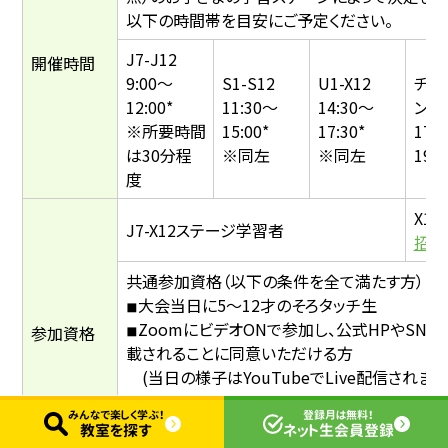
以下の時間帯を目安にご予定ください。
J7-J12
開催時間
9:00〜
S1-S12
U1-X12
チャ
12:00*
11:30〜
14:30〜
ンシ
※所要時間
15:00*
17:30*
17:
は30分程
※同左
※同左
19:0
度
X12
J7-X12ステージ学習者
招待
共通参加資格（以下の条件を全て満たす方）
◾︎大会当日に5〜12才のそろタッチ生
◾︎ZoomにビデオONで参加し、公式HPやSNS
参加資格
載されることに同意いただける方
(当日の様子はYouTubeでLive配信されます
みんなで楽しく学ぶ！
登録月は無料！
チャンピオンシップ参加資格:
教室を探す
ネット生会員登録