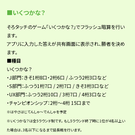
■いくつかな？
そろタッチのゲーム「いくつかな？」でフラッシュ暗算を行い
ます。
アプリに入力した答えが共有画面に表示され、勝者を決め
ます。
■種目
いくつかな？
・J部門：きそ1桁8口・2桁6口 / ふつう2桁3口など
・S部門：ふつう1桁7口 / 2桁7口 / きそ3桁3口など
・UX部門：ふつう2桁10口 / 3桁7口 / 4桁3口など
・チャンピオンシップ：2桁〜4桁 15口まで
※はやさはじてんしゃ〜でんしゃを予定
※いくつかな？は全5ラウンド制です。 もし5ラウンド終了時に1位が4名以上い
た場合は、3名以下になるまで延長戦を行います。