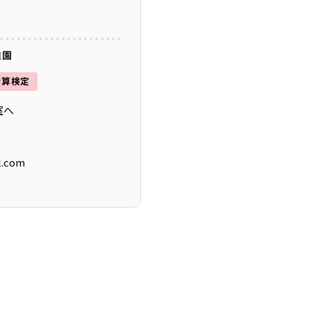
稚園
暗算検定
室へ
l.com