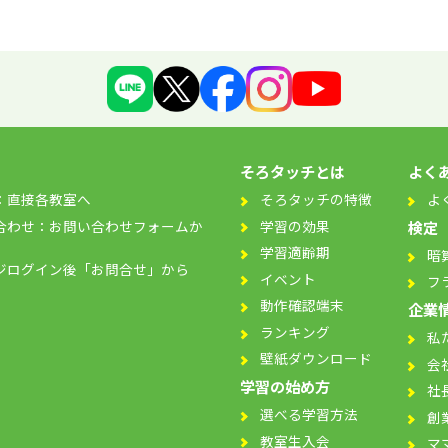
そろタッチとは
よく
：直接各教室へ
そろタッチの特徴
よ
合わせ：お問い合わせフォームか
学習の効果
検定
学習適齢期
暗
ジログイン後「お問合せ」から
イベント
フ
動作確認端末
企業
ランキング
私
壁紙ダウンロード
会
学習の始め方
社
選べる学習方法
創
教室生入会
マ