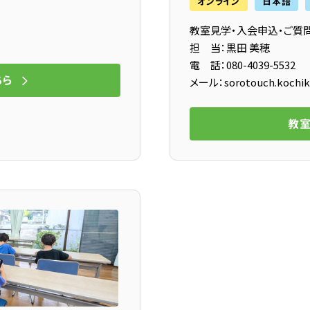
オンライン
日本語
教室見学・入会申込・ご質
担 当：黒田 美穂
電 話：080-4039-5532
ちら
メール：sorotouch.kochik
教室